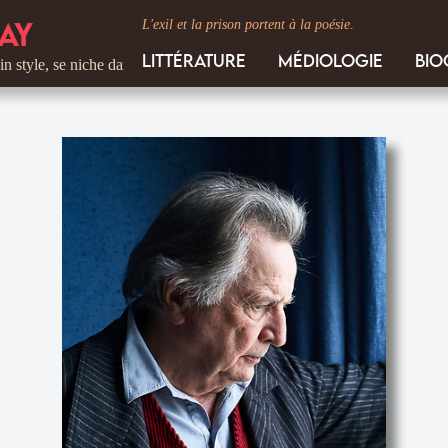
ay
L'exil et la prison portent à la poésie
.
Littérature
Médiologie
Bio
 style, se niche dans les détails. C'est le ton de I'écrivain, celui qui vi