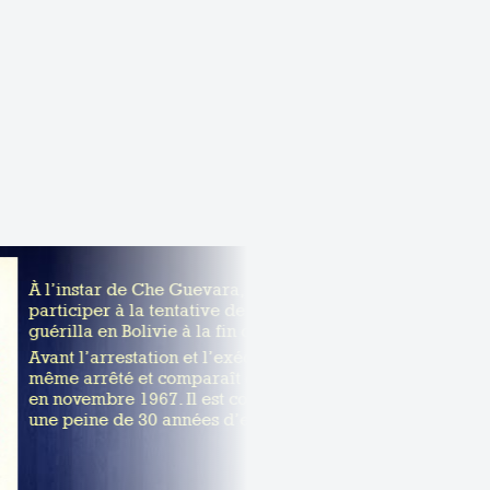
À l’instar de Che Guevara, Régis Debray tente de
participer à la tentative de création d’un foyer de
guérilla en Bolivie à la fin des années 60.
Avant l’arrestation et l’exécution du Che, Debray est lui-
même arrêté et comparaît devant un tribunal militaire
en novembre 1967. Il est condamné par ce tribunal à
une peine de 30 années d’emprisonnement.