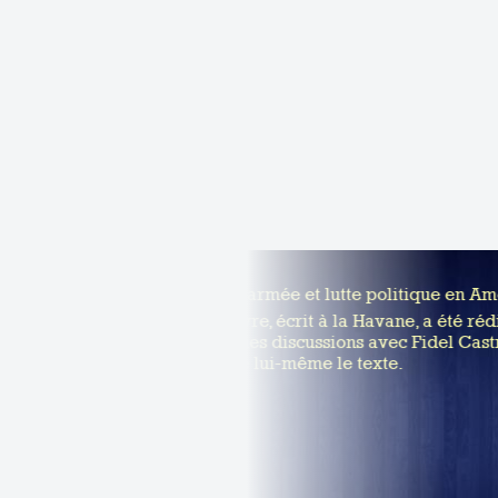
Lutte armée et lutte politique en Amé
Ce livre, écrit à la Havane, a été rédi
longues discussions avec Fidel Castro,
relire lui-même le texte.