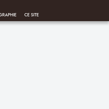
graphie
Ce site
vifie les mots et stylise la vie. Rêveries et aphorismes cruels se mêlent au