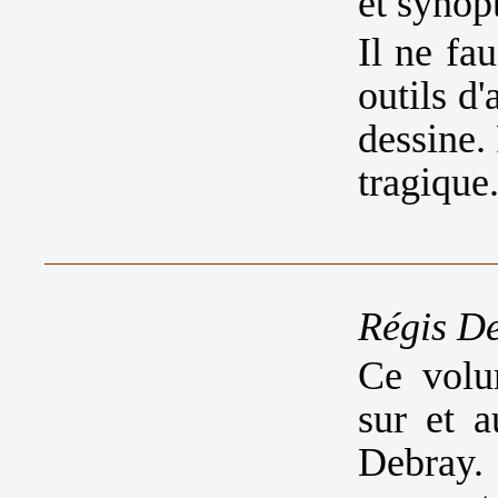
et synopt
Il ne fa
outils d
dessine.
tragique
Régis De
Ce volu
sur et 
Debray