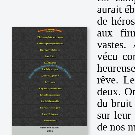
aurait é
de héros
aux fir
vastes. 
vécu co
heureuse
rêve. Le
deux. On
du bruit
sur leur
de nos m