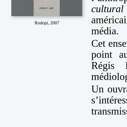
cultura
américai
Rodopi, 2007
média.
Cet ens
point a
Régis 
médiologi
Un ouvra
s’intére
transmiss