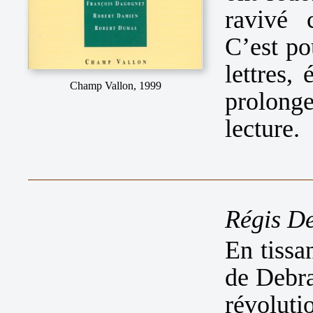
ravivé 
C’est po
lettres, 
Champ Vallon, 1999
prolong
lecture.
Régis De
En tissa
de Debra
révoluti