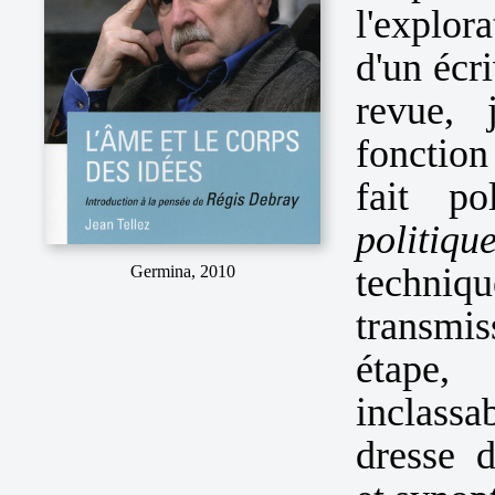
l'explor
d'un écri
revue, 
fonction
fait po
politiqu
techni
Germina, 2010
transmi
étape,
inclassa
dresse d