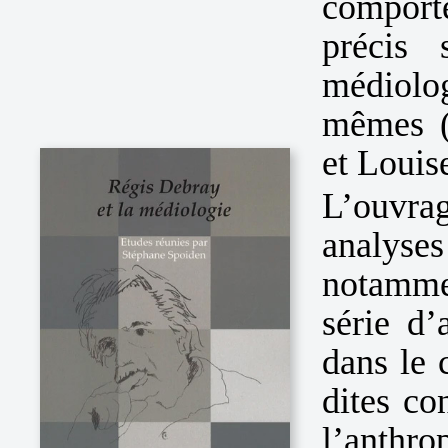
comporte
précis 
médiolo
mêmes (
et Louis
L’ouvr
analyses
notamme
série d’
dans le 
dites co
l’anthr