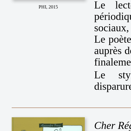
Le lect
PHI, 2015
périodi
sociaux, 
Le poète 
auprès d
finaleme
Le styl
disparur
Cher Ré