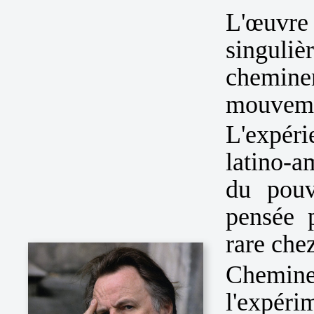
L'œuv
singuliè
chemine
mouvemen
L'expéri
latino-a
du pouv
pensée p
rare chez
Chemine
l'expér