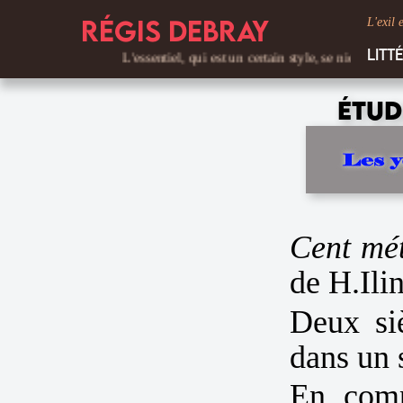
Régis Debray
L'exil 
Litt
L'essentiel, qui est un certain style, se niche dans les dé
Étud
Cent mé
de H.Ilin
Deux siè
dans un 
En comp