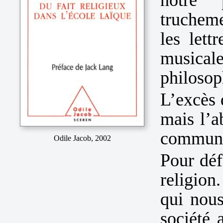
notre 
truchemen
les lettr
musicale
philosop
L’excès 
mais l’a
communa
Odile Jacob, 2002
Pour défe
religion
qui nous
société 