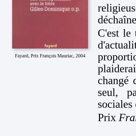
religi
déchaîne
C'est le
d'actua
proporti
Fayard, Prix François Mauriac, 2004
plaider
changé d
seul, p
sociales 
Prix
Fra