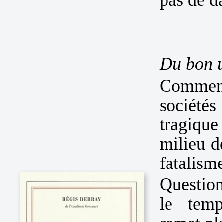
Du bon u
Commen
sociétés
tragiqu
milieu d
fatalism
Questio
le temp