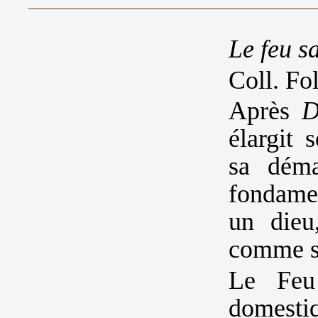
Le feu s
Coll. Fo
Après
D
élargit 
sa déma
fondamen
un dieu
comme so
Le Feu
domesti