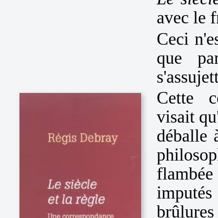
avec le 
Ceci n'e
que pa
s'assujet
Cette c
visait q
déballe 
philosop
flambée
imputés
brûlure