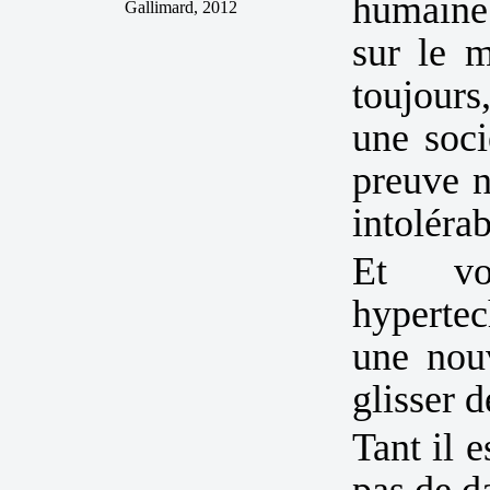
humaine 
Gallimard, 2012
sur le m
toujours
une soc
preuve n
intolérab
Et vo
hyperte
une nouv
glisser d
Tant il e
pas de d