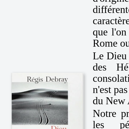
différe
caractè
que l'on
Rome ou
Le Dieu 
des Hé
consolat
n'est pa
du New 
Notre p
les pé