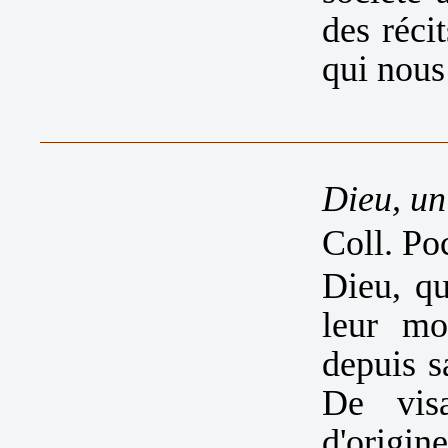
des réci
qui nous
Dieu, un
Coll. Po
Dieu, q
leur mo
depuis s
De visa
d'origin