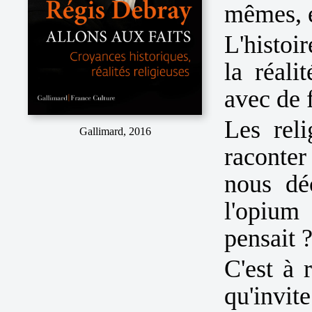
mêmes, e
L'histoi
la réali
avec de 
Les rel
Gallimard, 2016
raconter
nous dé
l'opium 
pensait 
C'est à 
qu'invi