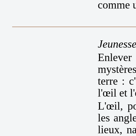
comme un
Jeunesse
Enlever
mystères
terre : 
l'œil et 
L'œil, p
les angl
lieux, n