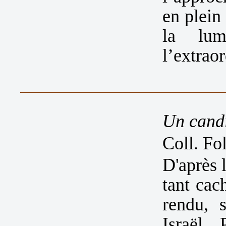
en plein
la lum
l’extrao
Un candi
Coll. Fo
D'après 
tant cac
rendu, s
Israël,