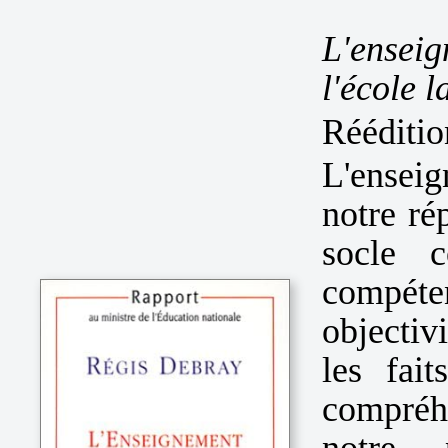
L'ensei
l'école l
Rééditio
L'enseig
notre ré
socle 
compét
objectiv
les fai
compréhe