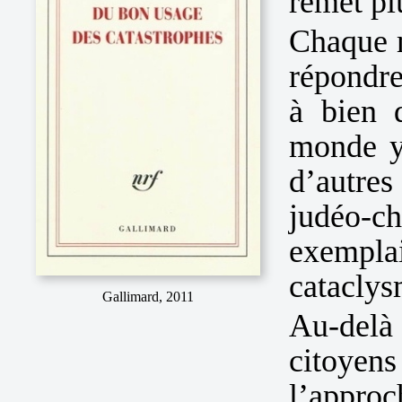
remet pl
Chaque m
répondre
à bien 
monde y 
d’autres
judéo
exemplai
cataclys
Gallimard, 2011
Au-del
citoye
l’appro