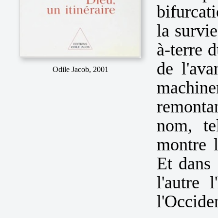
bifurcat
la survi
à-terre 
de l'ava
Odile Jacob, 2001
machiner
remonta
nom, te
montre l
Et dans 
l'autre 
l'Occid