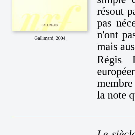
résout p
pas néce
n'ont pa
Gallimard, 2004
mais aus
Régis D
europée
membre d
la note q
Le siècl