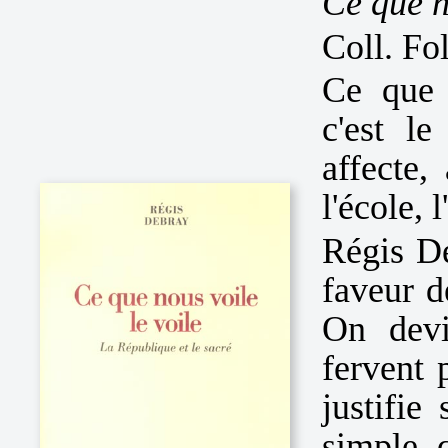
Ce que n
Coll. Fo
Ce que 
c'est le
affecte,
l'école, 
Régis De
faveur d
On devi
fervent 
justifie
simple 