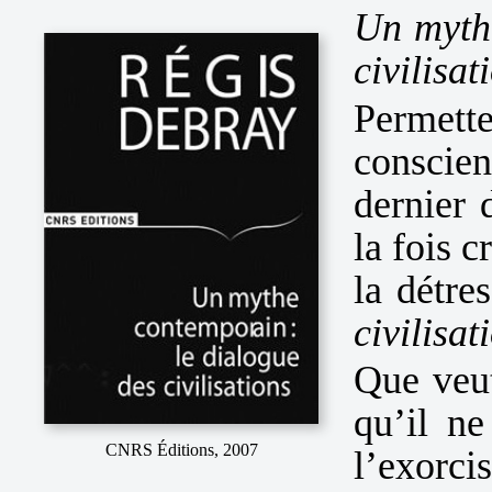
Un myth
civilisat
Permet
conscie
dernier
la fois c
la détre
civilisat
Que veut
qu’il ne
CNRS Éditions, 2007
l’exorci