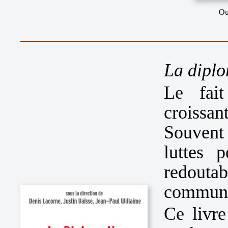
Ou
La diplo
Le fait
croissa
Souvent
luttes p
redoutab
communa
Ce livr