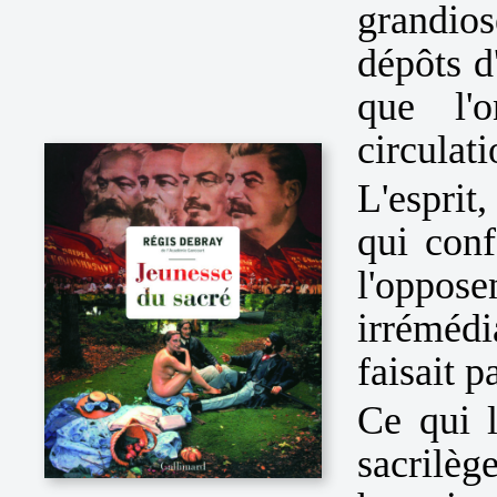
grandio
dépôts d
que l'
circulati
L'esprit
qui conf
l'oppo
irréméd
faisait 
Ce qui l
sacrilèg