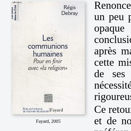
Renonce
un peu p
opaque 
conclus
après m
cette mi
de ses 
nécessit
rigoureu
Ce retou
et de n
Fayard, 2005