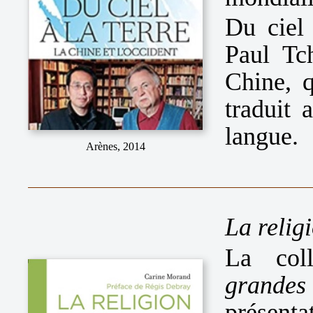
Du ciel 
Paul Tc
Chine, q
traduit 
langue.
Arènes, 2014
La relig
La col
grandes
présent