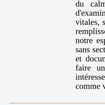
du cal
d'exami
vitales,
rempliss
notre esp
sans sec
et docu
faire u
intéress
comme vo