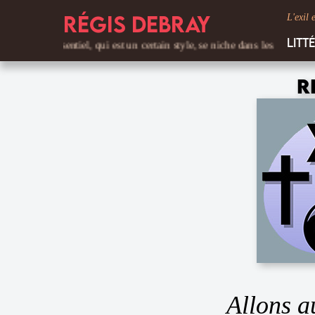
Régis Debray
L'exil 
Litt
L'essentiel, qui est un certain style, se niche dans les détails. C'est le t
R
Allons au