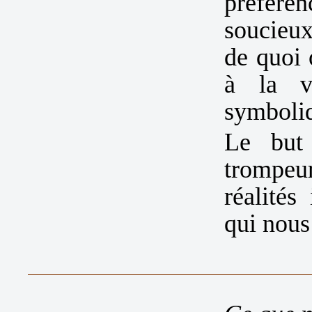
préfér
soucieu
de quoi 
à la va
symboliq
Le but
trompeu
réalités
qui nous