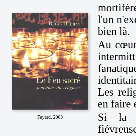
mortifèr
l'un n'ex
bien là.
Au cœur
intermit
fanatiq
identita
Les reli
en faire
Si la 
Fayard, 2003
fiévreu