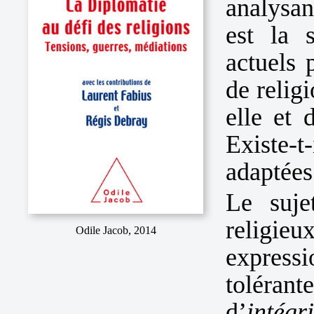
analysan
est la s
actuels 
de relig
elle et 
Existe-t
adaptées 
Le suje
religieu
Odile Jacob, 2014
expressi
tolérant
d’
intégri