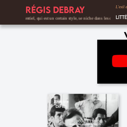
Régis Debray
L'exil 
Litt
entiel, qui est un certain style, se niche dans les détails. C'est le ton d