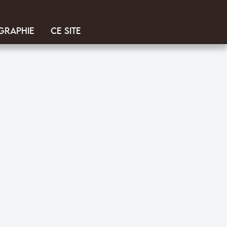
graphie
Ce site
i vivifie les mots et stylise la vie. Rêveries et aphorismes cruels se mêle