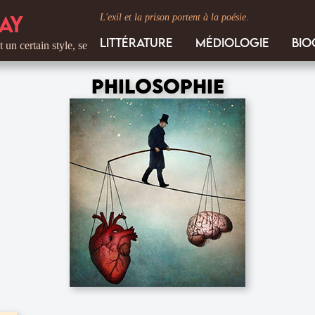
ay
L'exil et la prison portent à la poésie
.
Littérature
Médiologie
Bio
rtain style, se niche dans les détails. C'est le ton de I'écrivain, celui qu
Philosophie