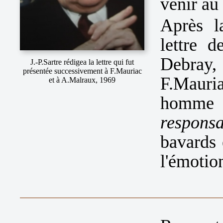
venir au
Après l
lettre 
Debray,
J.-P.Sartre rédigea la lettre qui fut
présentée successivement à F.Mauriac
F.Mauria
et à A.Malraux, 1969
homm
responsa
bavards 
l'émotio