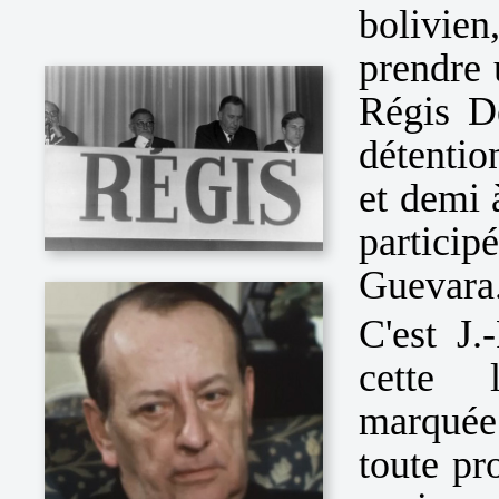
bolivie
prendre 
Régis D
détenti
et demi 
particip
Guevara
C'est J.
cette l
marquée
toute pr