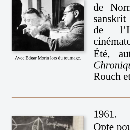
de Norm
sanskri
de l’I
cinémato
Été, au
Avec Edgar Morin lors du tournage.
Chroniqu
Rouch e
1961.
Opte pou