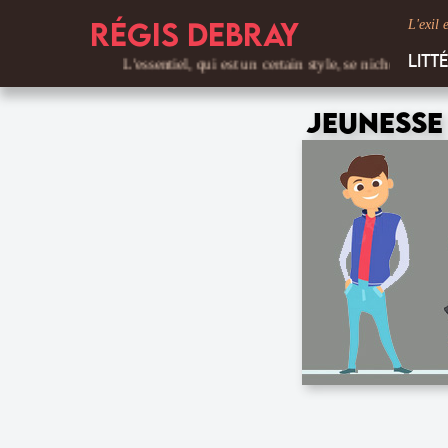
Régis Debray
L'exil 
Litt
L'essentiel, qui est un certain style, se niche dans les déta
Jeunesse