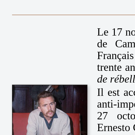
Le 17 no
de Cam
Françai
trente a
de rébell
Il est a
anti-imp
27 octo
Ernesto 