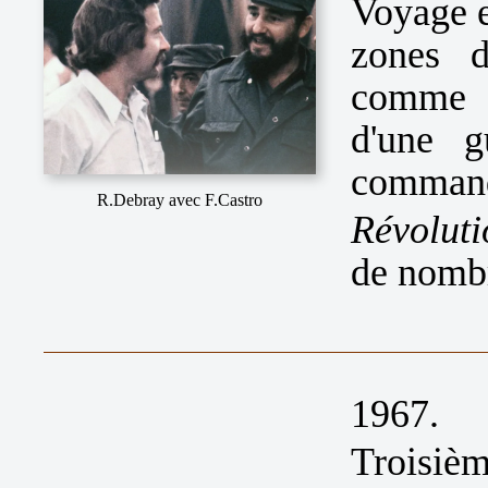
Voyage e
zones 
comme l
d'une g
command
R.Debray avec F.Castro
Révoluti
de nombr
1967.
Troisièm