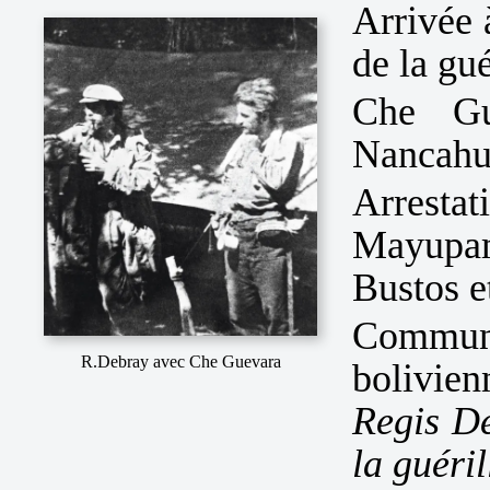
Arrivée
de la gu
Che Gu
Nancahu
Arrest
Mayupam
Bustos e
Commun
R.Debray avec Che Guevara
bolivien
Regis De
la guéril