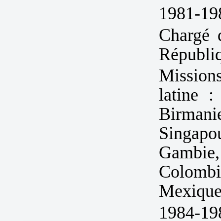
1981-19
Chargé 
Républiq
Mission
latine :
Birman
Singapo
Gambie
Colomb
Mexiqu
1984-198