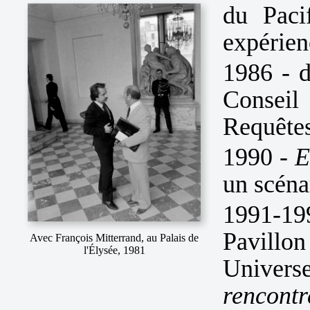
du Paci
expérien
1986 - d
Consei
Requêtes
1990 -
E
un scéna
1991-19
Pavill
Avec François Mitterrand, au Palais de
l'Élysée, 1981
Univer
rencontr