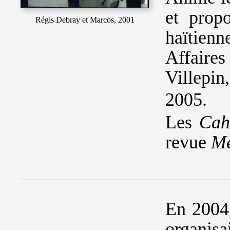
et propo
Régis Debray et Marcos, 2001
haïtienn
Affair
Villepin
2005.
Les
Cah
revue
Mé
En 2004,
organisa