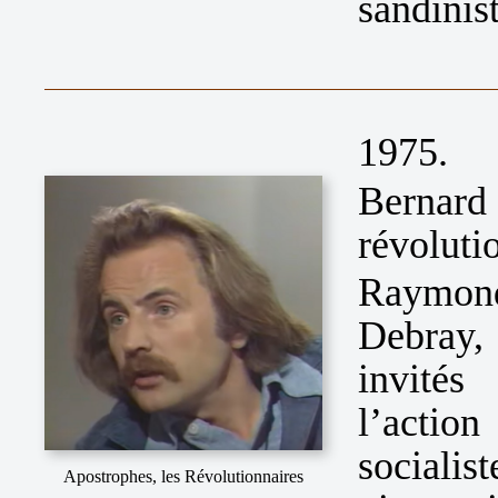
sandinist
1975.
Bernard
révoluti
Raymond
Debray,
invités
l’actio
sociali
Apostrophes, les Révolutionnaires