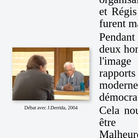
et Régis
furent ma
Pendant
deux ho
l'image
rapports
moderne
démocrati
Cela nou
Débat avec J.Derrida, 2004
être r
Malheure