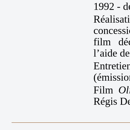
1992 - d
Réalisa
concess
film dé
l’aide d
Entret
(émissi
Film
Ol
Régis De