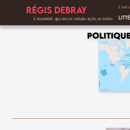
Régis Debray
L'exil 
Litt
L'essentiel, qui est un certain style, se niche dans les détails.
Politiqu