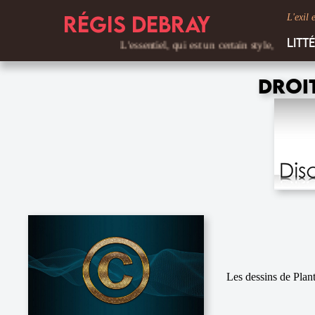
Régis Debray
L'exil 
Litt
L'essentiel, qui est un certain style, se niche 
Droi
Les dessins de Plant